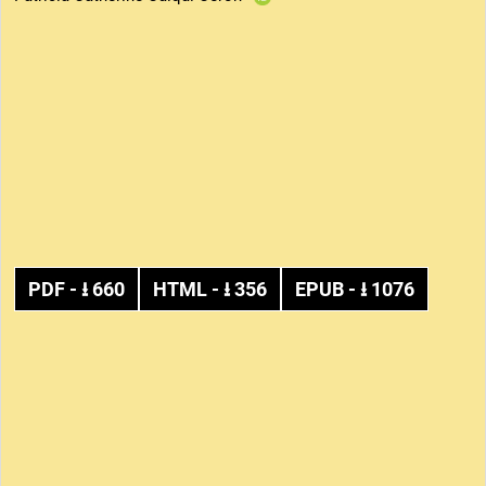
PDF
- ⭳
660
HTML
- ⭳
356
EPUB
- ⭳
1076